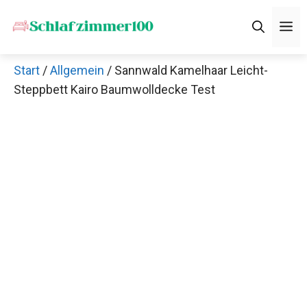
Zum
M
Inhalt
springen
Start
/
Allgemein
/ Sannwald Kamelhaar Leicht-
Steppbett Kairo Baumwolldecke Test