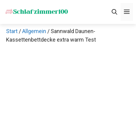
Zum
M
Inhalt
springen
Start
/
Allgemein
/ Sannwald Daunen-
Kassettenbettdecke extra warm Test