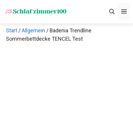
Zum
M
Inhalt
springen
Start
/
Allgemein
/ Badenia Trendline
Sommerbettdecke TENCEL Test