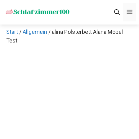
Zum
M
Inhalt
springen
Start
/
Allgemein
/ alina Polsterbett Alana Möbel
Test