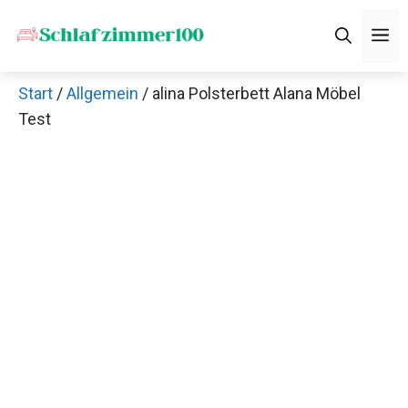
Zum
M
Inhalt
springen
Start
/
Allgemein
/ alina Polsterbett Alana Möbel
Test