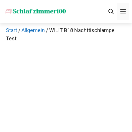
Zum
M
Inhalt
springen
Start
/
Allgemein
/ WILIT B18 Nachttischlampe
Test