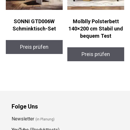
SONNI GTD006W
Molblly Polsterbett
Schminktisch-Set
140×200 cm Stabil und
bequem Test
Preis prüfen
Preis prüfen
Folge Uns
Newsletter
(in Planung)
YouTube
(Produkttests)