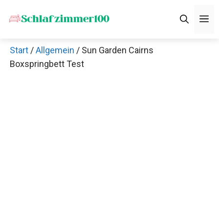
Zum
M
Inhalt
springen
Start
/
Allgemein
/ Sun Garden Cairns
Boxspringbett Test