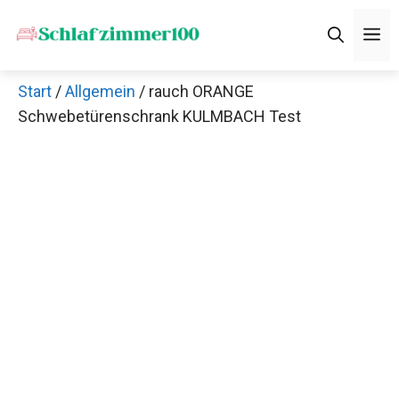
Zum
M
Inhalt
springen
Start
/
Allgemein
/ rauch ORANGE
Schwebetürenschrank KULMBACH Test