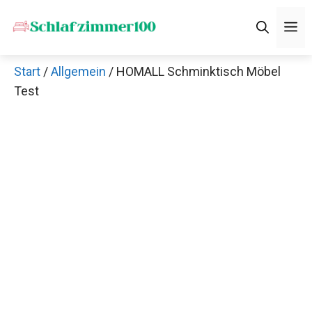
Zum
M
Inhalt
springen
Start
/
Allgemein
/ HOMALL Schminktisch Möbel
Test