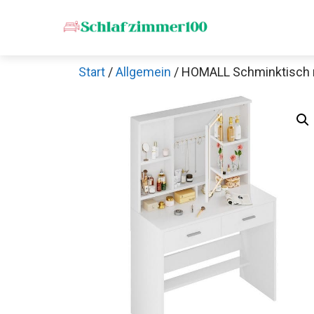
Zum
Inhalt
springen
Start
/
Allgemein
/ HOMALL Schminktisch m