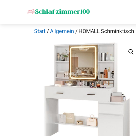
Zum
Inhalt
springen
Start
/
Allgemein
/ HOMALL Schminktisch m