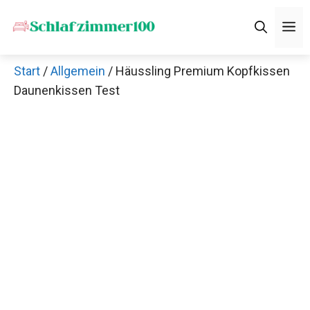
Zum
M
Inhalt
springen
Start
/
Allgemein
/ Häussling Premium Kopfkissen
Daunenkissen Test