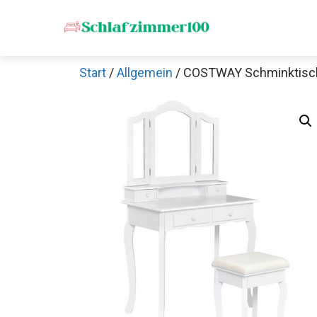
Zum
Inhalt
springen
Start
/
Allgemein
/ COSTWAY Schminktisch