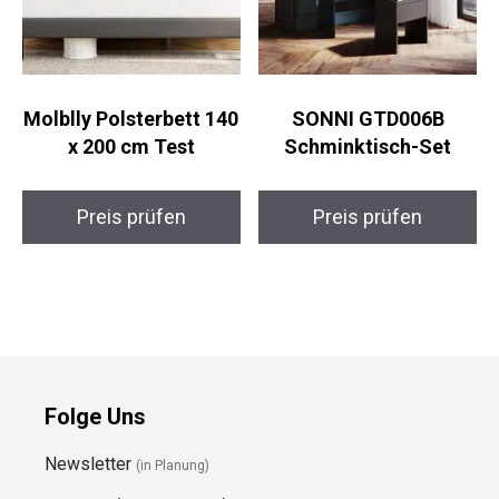
Molblly Polsterbett 140
SONNI GTD006B
x 200 cm Test
Schminktisch-Set
Preis prüfen
Preis prüfen
Folge Uns
Newsletter
(in Planung)