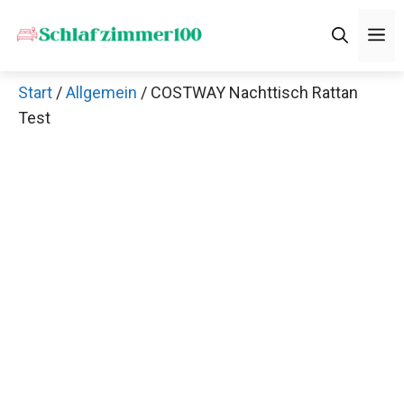
Zum
M
Inhalt
springen
Start
/
Allgemein
/ COSTWAY Nachttisch Rattan
Test