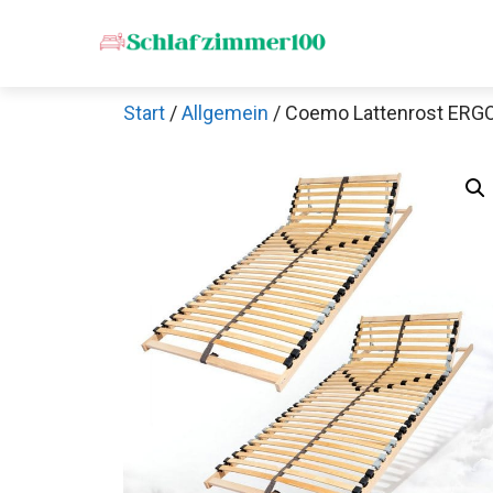
Zum
Inhalt
springen
Start
/
Allgemein
/ Coemo Lattenrost ERGO