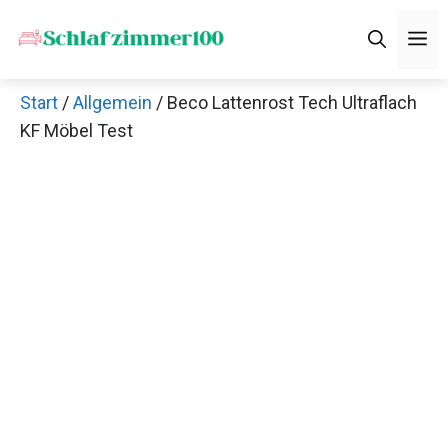
Zum
M
Inhalt
springen
Start
/
Allgemein
/ Beco Lattenrost Tech Ultraflach
KF Möbel Test