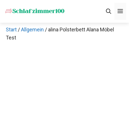
Zum
M
Inhalt
springen
Start
/
Allgemein
/ alina Polsterbett Alana Möbel
Test