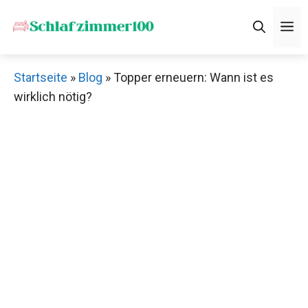
Zum
M
Inhalt
springen
Startseite
»
Blog
»
Topper erneuern: Wann ist es
wirklich nötig?