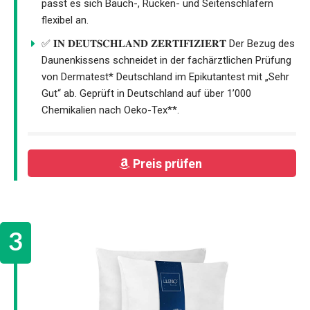
passt es sich Bauch-, Rücken- und Seitenschläfern
flexibel an.
✅ 𝐈𝐍 𝐃𝐄𝐔𝐓𝐒𝐂𝐇𝐋𝐀𝐍𝐃 𝐙𝐄𝐑𝐓𝐈𝐅𝐈𝐙𝐈𝐄𝐑𝐓 Der Bezug des
Daunenkissens schneidet in der fachärztlichen Prüfung
von Dermatest* Deutschland im Epikutantest mit „Sehr
Gut“ ab. Geprüft in Deutschland auf über 1’000
Chemikalien nach Oeko-Tex**.
Preis prüfen