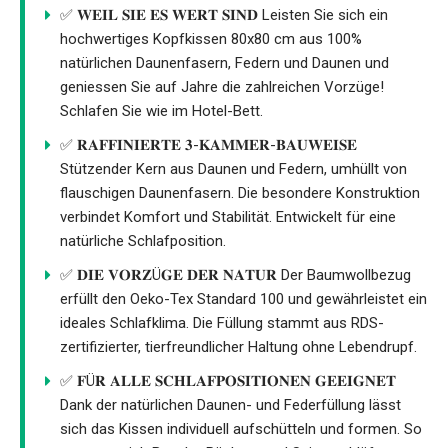
✅ 𝐖𝐄𝐈𝐋 𝐒𝐈𝐄 𝐄𝐒 𝐖𝐄𝐑𝐓 𝐒𝐈𝐍𝐃 Leisten Sie sich ein
hochwertiges Kopfkissen 80x80 cm aus 100%
natürlichen Daunenfasern, Federn und Daunen und
geniessen Sie auf Jahre die zahlreichen Vorzüge!
Schlafen Sie wie im Hotel-Bett.
✅ 𝐑𝐀𝐅𝐅𝐈𝐍𝐈𝐄𝐑𝐓𝐄 𝟑-𝐊𝐀𝐌𝐌𝐄𝐑-𝐁𝐀𝐔𝐖𝐄𝐈𝐒𝐄
Stützender Kern aus Daunen und Federn, umhüllt von
flauschigen Daunenfasern. Die besondere Konstruktion
verbindet Komfort und Stabilität. Entwickelt für eine
natürliche Schlafposition.
✅ 𝐃𝐈𝐄 𝐕𝐎𝐑𝐙Ü𝐆𝐄 𝐃𝐄𝐑 𝐍𝐀𝐓𝐔𝐑 Der Baumwollbezug
erfüllt den Oeko-Tex Standard 100 und gewährleistet ein
ideales Schlafklima. Die Füllung stammt aus RDS-
zertifizierter, tierfreundlicher Haltung ohne Lebendrupf.
✅ 𝐅Ü𝐑 𝐀𝐋𝐋𝐄 𝐒𝐂𝐇𝐋𝐀𝐅𝐏𝐎𝐒𝐈𝐓𝐈𝐎𝐍𝐄𝐍 𝐆𝐄𝐄𝐈𝐆𝐍𝐄𝐓
Dank der natürlichen Daunen- und Federfüllung lässt
sich das Kissen individuell aufschütteln und formen. So