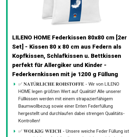
LILENO HOME Federkissen 80x80 cm [2er
Set] - Kissen 80 x 80 cm aus Federn als
Kopfkissen, Schlafkissen u. Bettkissen
perfekt für Allergiker und Kinder -
Federkernkissen mit je 1200 g Füllung
✅ 𝐍𝐀𝐓Ü𝐑𝐋𝐈𝐂𝐇𝐄 𝐑𝐎𝐇𝐒𝐓𝐎𝐅𝐅𝐄 - Wir von LILENO
HOME legen größten Wert auf Qualität! Alle unserer
Füllkissen werden mit einem strapazierfähigem
Baumwollbezug sowie einer Enten Federfüllung
hergestellt und durchlaufen dabei strengen Qualitäts-
Kontrollen!
✅ 𝐖𝐎𝐋𝐊𝐈𝐆 𝐖𝐄𝐈𝐂𝐇 - Unsere weiche Feder Füllung ist