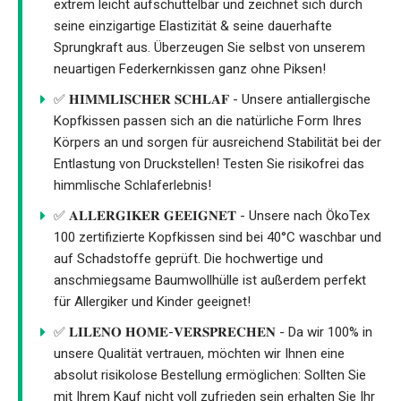
extrem leicht aufschüttelbar und zeichnet sich durch
seine einzigartige Elastizität & seine dauerhafte
Sprungkraft aus. Überzeugen Sie selbst von unserem
neuartigen Federkernkissen ganz ohne Piksen!
✅ 𝐇𝐈𝐌𝐌𝐋𝐈𝐒𝐂𝐇𝐄𝐑 𝐒𝐂𝐇𝐋𝐀𝐅 - Unsere antiallergische
Kopfkissen passen sich an die natürliche Form Ihres
Körpers an und sorgen für ausreichend Stabilität bei der
Entlastung von Druckstellen! Testen Sie risikofrei das
himmlische Schlaferlebnis!
✅ 𝐀𝐋𝐋𝐄𝐑𝐆𝐈𝐊𝐄𝐑 𝐆𝐄𝐄𝐈𝐆𝐍𝐄𝐓 - Unsere nach ÖkoTex
100 zertifizierte Kopfkissen sind bei 40°C waschbar und
auf Schadstoffe geprüft. Die hochwertige und
anschmiegsame Baumwollhülle ist außerdem perfekt
für Allergiker und Kinder geeignet!
✅ 𝐋𝐈𝐋𝐄𝐍𝐎 𝐇𝐎𝐌𝐄-𝐕𝐄𝐑𝐒𝐏𝐑𝐄𝐂𝐇𝐄𝐍 - Da wir 100% in
unsere Qualität vertrauen, möchten wir Ihnen eine
absolut risikolose Bestellung ermöglichen: Sollten Sie
mit Ihrem Kauf nicht voll zufrieden sein erhalten Sie Ihr